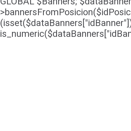
GLOBAL $Banners; $dataBanner
>bannersFromPosicion($idPosicio
(isset($dataBanners["idBanner"]
is_numeric($dataBanners["idBann