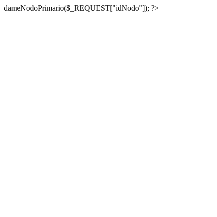
dameNodoPrimario($_REQUEST["idNodo"]); ?>